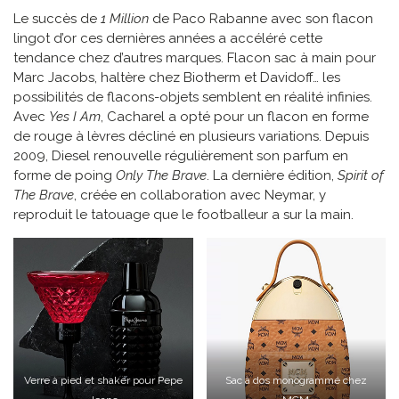
Le succès de
1 Million
de Paco Rabanne avec son flacon
lingot d’or ces dernières années a accéléré cette
tendance chez d’autres marques. Flacon sac à main pour
Marc Jacobs, haltère chez Biotherm et Davidoff… les
possibilités de flacons-objets semblent en réalité infinies.
Avec
Yes I Am
, Cacharel a opté pour un flacon en forme
de rouge à lèvres décliné en plusieurs variations. Depuis
2009, Diesel renouvelle régulièrement son parfum en
forme de poing
Only The Brave
. La dernière édition,
Spirit of
The Brave
, créée en collaboration avec Neymar, y
reproduit le tatouage que le footballeur a sur la main.
Verre à pied et shaker pour Pepe
Sac à dos monogrammé chez