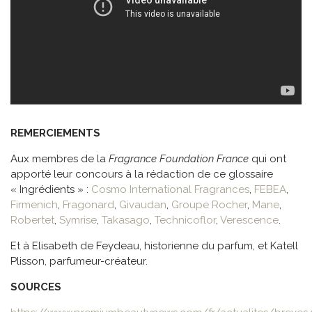
REMERCIEMENTS
Aux membres de la
Fragrance Foundation France
qui ont
apporté leur concours à la rédaction de ce glossaire
« Ingrédients » :
Cosmo International Fragrances
,
FEBEA
,
Firmenich
,
Fragonard
,
Givaudan
,
Groupe Rocher
,
Mane
,
Robertet
,
Symrise
,
Takasago
,
Technicoflor
,
Verescence
.
Et à Elisabeth de Feydeau, historienne du parfum, et Katell
Plisson, parfumeur-créateur.
SOURCES