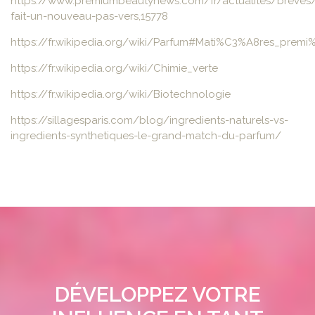
https://www.premiumbeautynews.com/fr/actualites/breves
fait-un-nouveau-pas-vers,15778
https://fr.wikipedia.org/wiki/Parfum#Mati%C3%A8res_pre
https://fr.wikipedia.org/wiki/Chimie_verte
https://fr.wikipedia.org/wiki/Biotechnologie
https://sillagesparis.com/blog/ingredients-naturels-vs-
ingredients-synthetiques-le-grand-match-du-parfum/
DÉVELOPPEZ VOTRE