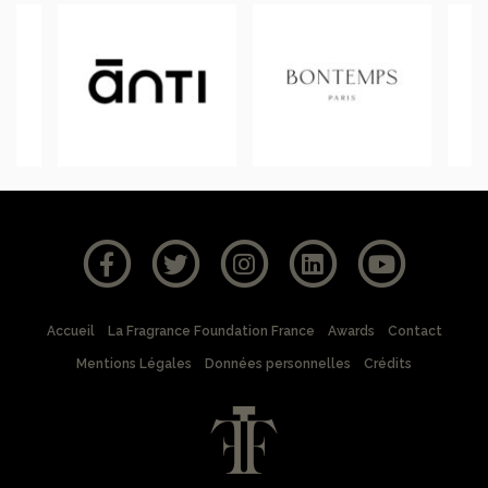
Accueil
La Fragrance Foundation France
Awards
Contact
Mentions Légales
Données personnelles
Crédits