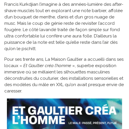
Francis Kurkdjian l’imagine à des années-lumière des after-
shave musclés tout en explorant une note barbier, affolée
d’un bouquet de menthe, d’anis et d’un gros nuage de
musc. Mais le coup de génie reste de revisiter l’accord
fougère. Le côté lavandé traité de façon simple sur fond
ultra confortable lui confère une aura folle. D’ailleurs la
puissance de la note est telle qu’elle reste dans l’air dès
qu’on le pschitt.
Pour ses trente ans, La Maison Gaultier a accueilli dans ses
locaux «
Et Gaultier créa l’homme
», superbe exposition
immersive où se mêlaient les silhouettes masculines
déconstruites du couturier, des installations sensorielles et
des modèles du mâle en XXL qu’on avait presque envie de
caresser.