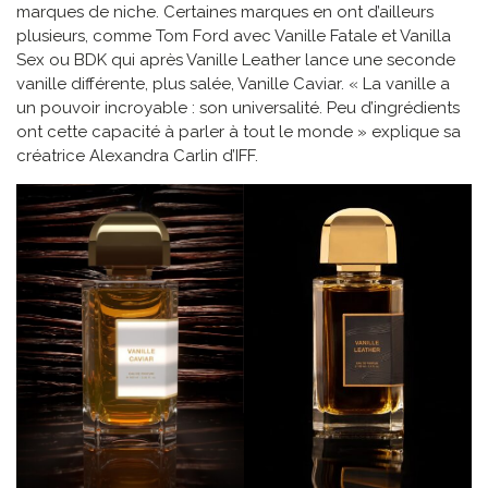
marques de niche. Certaines marques en ont d’ailleurs
plusieurs, comme Tom Ford avec Vanille Fatale et Vanilla
Sex ou BDK qui après Vanille Leather lance une seconde
vanille différente, plus salée, Vanille Caviar. « La vanille a
un pouvoir incroyable : son universalité. Peu d’ingrédients
ont cette capacité à parler à tout le monde » explique sa
créatrice Alexandra Carlin d’IFF.