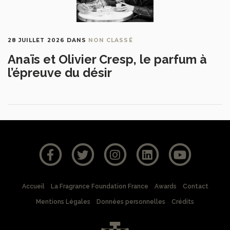
28 JUILLET 2026
DANS
NON CLASSÉ
Anaïs et Olivier Cresp, le parfum à
l’épreuve du désir
Accueil
La Fragrance Foundation France
Awards
Contact
Mentions Légales
Données personnelles
Crédits