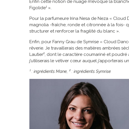
Enfin cette notion de nuage m’évoque la blanche
Figolide¹ ».
Pour la parfumeure Irina Nesa de Neza « Cloud D
magnolia -fraîche, ronde et citronnée à la fois-
structurer et renforcer la fragilité du blanc ».
Enfin, pour Fanny Grau de Symrise « Cloud Dan
rêverie. Je travaillerais des matières ambrées sè
Lautier², dont le caractère coumariné et poudré
j’utiliserais le vétiver cœur auquel j’apporterais u
¹ : ingrédients Mane, ² : ingrédients Symrise