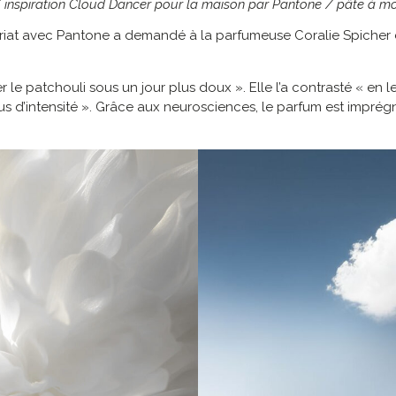
 inspiration Cloud Dancer pour la maison par Pantone / pâte à m
riat avec Pantone a demandé à la parfumeuse Coralie Spicher d
 le patchouli sous un jour plus doux ». Elle l’a contrasté « en
 d’intensité ». Grâce aux neurosciences, le parfum est imprég