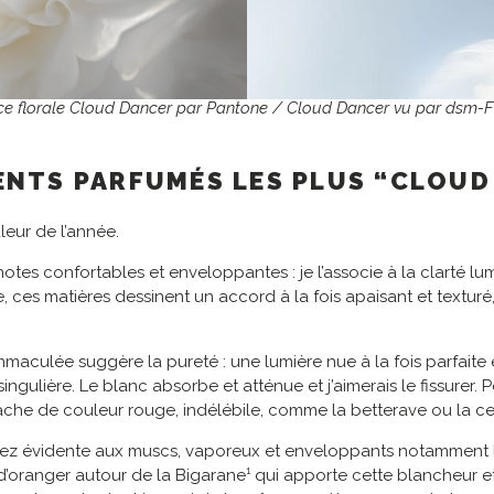
e florale Cloud Dancer par Pantone / Cloud Dancer vu par dsm-F
ENTS PARFUMÉS LES PLUS “CLOUD
eur de l’année.
tes confortables et enveloppantes : je l’associe à la clarté l
 ces matières dessinent un accord à la fois apaisant et texturé,
maculée suggère la pureté : une lumière nue à la fois parfaite 
ulière. Le blanc absorbe et atténue et j’aimerais le fissurer. 
tache de couleur rouge, indélébile, comme la betterave ou la cer
z évidente aux muscs, vaporeux et enveloppants notamment la
’oranger autour de la Bigarane¹ qui apporte cette blancheur et ce