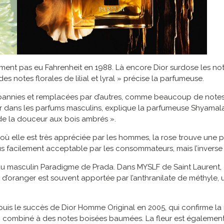
blement pas eu Fahrenheit en 1988. Là encore Dior surdose les n
es notes florales de lilial et lyral » précise la parfumeuse.
annies et remplacées par d’autres, comme beaucoup de notes f
ser dans les parfums masculins, explique la parfumeuse Shyam
de la douceur aux bois ambrés ».
 elle est très appréciée par les hommes, la rose trouve une pa
 facilement acceptable par les consommateurs, mais l’inverse es
u masculin Paradigme de Prada. Dans MYSLF de Saint Laurent, d
r d’oranger est souvent apportée par l’anthranilate de méthyle,
depuis le succès de Dior Homme Original en 2005, qui confirme la 
dré, combiné à des notes boisées baumées. La fleur est égaleme