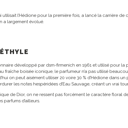
utilisait l’Hédione pour la première fois, a lancé la carrière de
in a largement évolué.
MÉTHYLE
ionnaire développé par dsm-firmenich en 1961 et utilisé pour la
fraîche boisée iconique, le parfumeur n’a pas utilisé beaucoup
rd’hui on peut aisément utiliser 20 voire 30 % d’Hédione dans u
erdurer les notes hespéridées d’Eau Sauvage, créant un vrai tou
que de Dior, on ne ressent pas forcément le caractère floral de l
s parfums d’ailleurs.