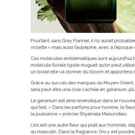
Pourtant, sans Grey Flannel, il n’y aurait proba
violette « mais aussi l’aubépine, avec à l’époque d
Ces molécules emblématiques sont aujourd’hui b
molécule florale typée muguet qu’on peut utili
un boisé elle va donner du bloom et apportera 
Grâce au succès des marques du Moyen-Orient, où
sera peut-être une rose cachée en géranium, plus
Le géranium est ainsi revendiqué dans le nouvea
qui l’est. « Dans les parfums pour homme, la fleu
la puissance » précise Shyamala Maisondieu.
L’iris est une autre fleur qui plaît aux hommes, 
au masculin. Dans la fragrance, l’iris y est pou