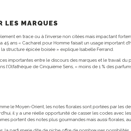
R LES MARQUES
lement en trace ou à l’inverse non citées mais impactant forteme
y a 45 ans « Cacharel pour Homme faisait un usage important d’
a structure épicée boisée » explique Isabelle Ferrand.
ences importantes entre le discours des marques et le travail du 
s l’Olfathèque de Cinquième Sens, « moins de 1 % des parfums 
mme le Moyen-Orient, les notes florales sont portées par les 
rd’hui, il y a une réelle opportunité de casser les codes avec 
hommes portent des notes plus gourmandes mais aussi florales, a
s, la parfumerie dite de niche offre de nombreuses possibilités.