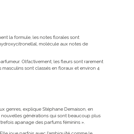
nt la formule, les notes florales sont
hydroxycitronellal, molécule aux notes de
parfumeur. Olfactivement, les fleurs sont rarement
masculins sont classés en floraux et environ 4
deux genres, explique Stéphane Demaison, en
les nouvelles générations qui sont beaucoup plus
utrefois apanage des parfums féminins ».
 Elle joue parfois avec l’ambiguïté comme le