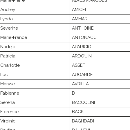
Marie-Pierre
ALVES MARQUES
Audrey
AMICEL
Lynda
AMMAR
Severine
ANTHOINE
Marie-France
ANTONACCI
Nadeje
APARICIO
Patricia
ARDOUIN
Charlotte
ASSEF
Luc
AUGARDE
Maryse
AVRILLA
Fabienne
B
Serena
BACCOLINI
Florence
BACK
Virginie
BAGHDADI