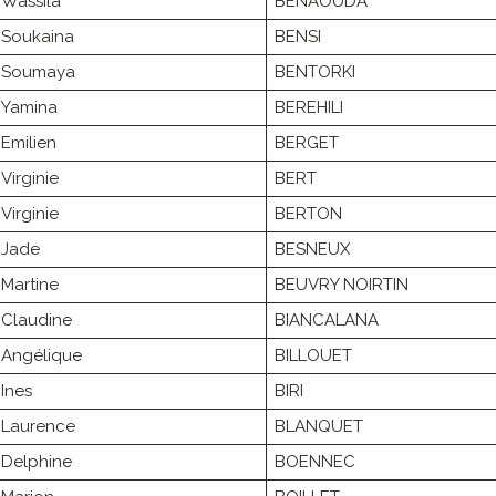
Wassila
BENAOUDA
Soukaina
BENSI
Soumaya
BENTORKI
Yamina
BEREHILI
Emilien
BERGET
Virginie
BERT
Virginie
BERTON
Jade
BESNEUX
Martine
BEUVRY NOIRTIN
Claudine
BIANCALANA
Angélique
BILLOUET
Ines
BIRI
Laurence
BLANQUET
Delphine
BOENNEC