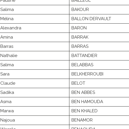
Pauline
BAILLEUL
Salima
BAKOUR
Mélina
BALLON DERVAULT
Alexandra
BARON
Amina
BARRAK
Barras
BARRAS
Nathalie
BATTANDIER
Salima
BELABBAS
Sara
BELKHERROUBI
Claude
BELOT
Sadika
BEN ABBES
Asma
BEN HAMOUDA
Marwa
BEN KHALED
Najoua
BENAMOR