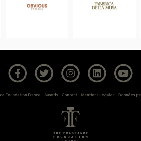
nce Foundation France
Awards
Contact
Mentions Légales
Données pe