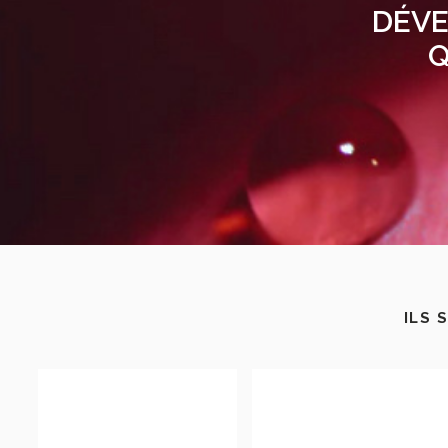
DÉVE
Q
ILS 