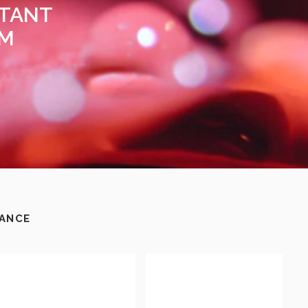
 TANT
UM
RANCE