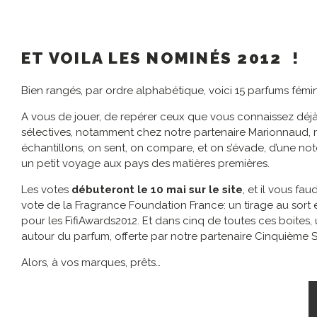
ET VOILA LES NOMINÉS 2012 !
Bien rangés, par ordre alphabétique, voici 15 parfums fémini
A vous de jouer, de repérer ceux que vous connaissez déjà, 
sélectives, notamment chez notre partenaire Marionnaud, ma
échantillons, on sent, on compare, et on s’évade, d’une n
un petit voyage aux pays des matières premières.
Les votes
débuteront le 10 mai sur le site
, et il vous fa
vote de la Fragrance Foundation France: un tirage au sort 
pour les FifiAwards2012. Et dans cinq de toutes ces boites
autour du parfum, offerte par notre partenaire Cinquième S
Alors, à vos marques, prêts…