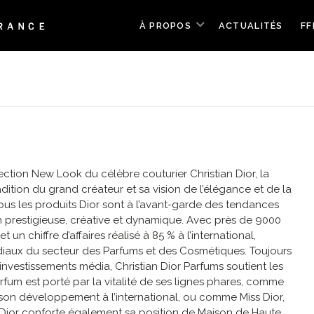
À PROPOS
ACTUALITÉS
FF
ection New Look du célèbre couturier Christian Dior, la
dition du grand créateur et sa vision de l’élégance et de la
tous les produits Dior sont à l’avant-garde des tendances
 prestigieuse, créative et dynamique. Avec près de 9000
 un chiffre d’affaires réalisé à 85 % à l’international,
ndiaux du secteur des Parfums et des Cosmétiques. Toujours
 investissements média, Christian Dior Parfums soutient les
arfum est porté par la vitalité de ses lignes phares, comme
 son développement à l’international, ou comme Miss Dior,
Dior conforte également sa position de Maison de Haute