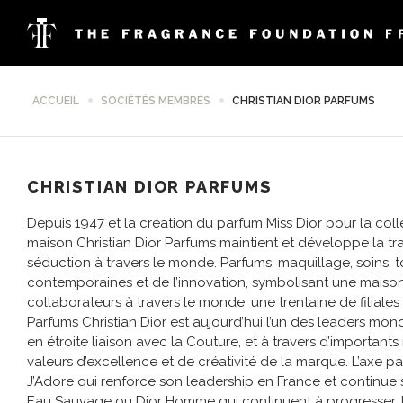
ACCUEIL
SOCIÉTÉS MEMBRES
CHRISTIAN DIOR PARFUMS
CHRISTIAN DIOR PARFUMS
Depuis 1947 et la création du parfum Miss Dior pour la coll
maison Christian Dior Parfums maintient et développe la tra
séduction à travers le monde. Parfums, maquillage, soins, 
contemporaines et de l’innovation, symbolisant une maison
collaborateurs à travers le monde, une trentaine de filiales et
Parfums Christian Dior est aujourd’hui l’un des leaders mo
en étroite liaison avec la Couture, et à travers d’importants
valeurs d’excellence et de créativité de la marque. L’axe p
J’Adore qui renforce son leadership en France et continue
Eau Sauvage ou Dior Homme qui continuent à progresser. 