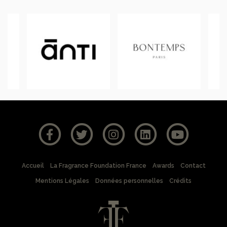
Accueil
La Fragrance Foundation France
Awards
Contact
Mentions Légales
Données personnelles
Crédits