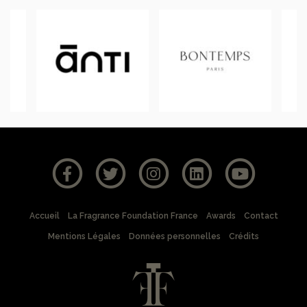
Accueil
La Fragrance Foundation France
Awards
Contact
Mentions Légales
Données personnelles
Crédits