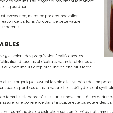
erne des parfums, influençant durablement la manière
es aujourd’hui.
ine effervescence, marquée par des innovations
la création de parfums. Au cœur de cette vague
rie moderne…
ABLES
s 1920 voient des progrès significatifs dans les
utilisation d’absolus et d’extraits naturels, obtenus par
is aux parfumeurs d’explorer une palette plus large
a chimie organique ouvrent la voie à la synthèse de composant
ent pas disponibles dans la nature. Les aldéhydes sont synthéti
nt de formules standardisées est une innovation clé. Les parf
r assurer une cohérence dans la qualité et le caractère des pa
tion : les méthodes de distillation sont améliorées, notamment av