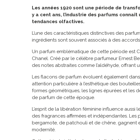
Les années 1920 sont une période de transfor
y a cent ans, l’industrie des parfums connaît
tendances olfactives.
L’une des caractéristiques distinctives des parfum
ingrédients sont souvent associés à des accords o
Un parfum emblématique de cette période est Ch
Chanel. Créé par le célèbre parfumeur Ernest Bea
des notes abstraites comme l’aldéhyde, offrant
Les flacons de parfum évoluent également dans
attention particulière à l’esthétique des bouteill
formes géométriques, les lignes épurées et les dé
de parfum de cette époque.
L’esprit de la libération féminine influence aus
des fragrances affirmées et indépendantes. Les 
bergamote, de patchouli et de chêne, gagnent en
modernité.