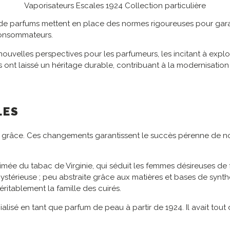
Vaporisateurs Escales 1924 Collection particulière
s de parfums mettent en place des normes rigoureuses pour gara
consommateurs.
uvelles perspectives pour les parfumeurs, les incitant à explorer
t laissé un héritage durable, contribuant à la modernisation de
LES
t de grâce. Ces changements garantissent le succès pérenne de 
imée du tabac de Virginie, qui séduit les femmes désireuses de
stérieuse ; peu abstraite grâce aux matières et bases de synthès
éritablement la famille des cuirés.
alisé en tant que parfum de peau à partir de 1924. Il avait tou