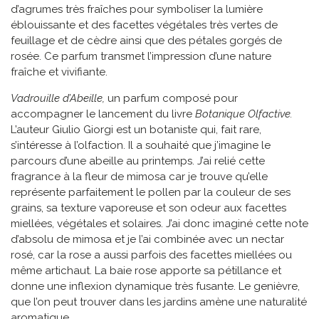
d’agrumes très fraîches pour symboliser la lumière
éblouissante et des facettes végétales très vertes de
feuillage et de cèdre ainsi que des pétales gorgés de
rosée. Ce parfum transmet l’impression d’une nature
fraîche et vivifiante.
Vadrouille d’Abeille,
un parfum composé pour
accompagner le lancement du livre
Botanique Olfactive.
L’auteur Giulio Giorgi est un botaniste qui, fait rare,
s’intéresse à l’olfaction. Il a souhaité que j’imagine le
parcours d’une abeille au printemps. J’ai relié cette
fragrance à la fleur de mimosa car je trouve qu’elle
représente parfaitement le pollen par la couleur de ses
grains, sa texture vaporeuse et son odeur aux facettes
miellées, végétales et solaires. J’ai donc imaginé cette note
d’absolu de mimosa et je l’ai combinée avec un nectar
rosé, car la rose a aussi parfois des facettes miellées ou
même artichaut. La baie rose apporte sa pétillance et
donne une inflexion dynamique très fusante. Le genièvre,
que l’on peut trouver dans les jardins amène une naturalité
aromatique.