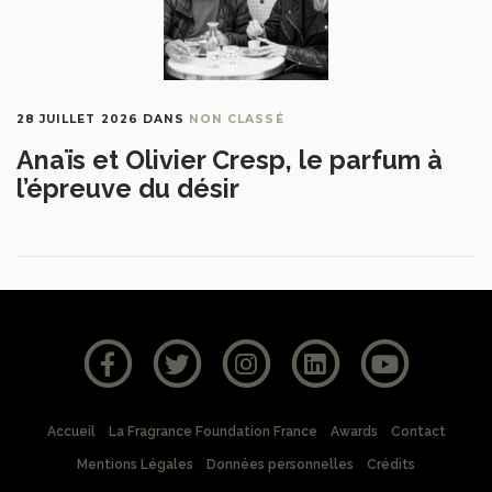
28 JUILLET 2026
DANS
NON CLASSÉ
Anaïs et Olivier Cresp, le parfum à
l’épreuve du désir
Accueil
La Fragrance Foundation France
Awards
Contact
Mentions Légales
Données personnelles
Crédits