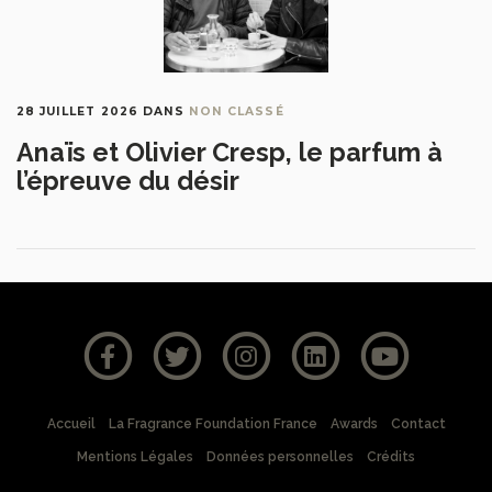
28 JUILLET 2026
DANS
NON CLASSÉ
Anaïs et Olivier Cresp, le parfum à
l’épreuve du désir
Accueil
La Fragrance Foundation France
Awards
Contact
Mentions Légales
Données personnelles
Crédits