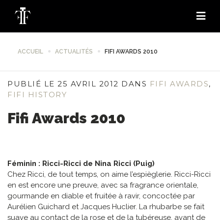
ACCUEIL
ACTUALITÉS
FIFI AWARDS 2010
PUBLIÉ LE 25 AVRIL 2012 DANS
FIFI AWARDS
,
FIFI HISTORY
Fifi Awards 2010
Féminin : Ricci-Ricci de Nina Ricci (Puig)
Chez Ricci, de tout temps, on aime l’espièglerie. Ricci-Ricci
en est encore une preuve, avec sa fragrance orientale,
gourmande en diable et fruitée à ravir, concoctée par
Aurélien Guichard et Jacques Huclier. La rhubarbe se fait
suave au contact de la rose et de la tubéreuse, avant de