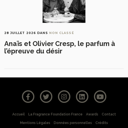
28 JUILLET 2026
DANS
NON CLASSÉ
Anaïs et Olivier Cresp, le parfum à
l’épreuve du désir
Accueil
La Fragrance Foundation France
Awards
Contact
Mentions Légales
Données personnelles
Crédits