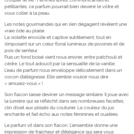
croquer la vie ! Femmes libres, communicantes et
pétillantes, ce parfum pourrait bien devenir le vôtre et
vous coller à la peau.
Les notes gourmandes qui en s’en dégagent révèlent une
vraie ôde au plaisir.
La violette envoûte et captive subtilement, tout en
s’imposant sur un cœur floral lumineux de pivoines et de
pois de senteur.
Puis un fond boisé vient nous enivrer, entre patchouli et
cèdre. Le tout adoucit par la sensualité de la vanille.
L’eau de parfum nous enveloppe délicatement dans un
cocon d’allégresse. Elle semble vouloir nous dire
« amusez-vous » !
Son flacon laisse deviner un message similaire. Il joue avec
la lumière qui se réfléchit dans ses nombreuses facettes,
clin d’oeil aux plissés du couturier. La couleur du jus
enchante et fait écho aux notes féminines et ouatées.
Le parfum vit dans son flacon. L’ensemble donne une
impression de fraicheur et d’élégance qui sera vous