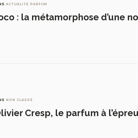
NS
ACTUALITE PARFUM
oco : la métamorphose d’une no
NS
NON CLASSÉ
livier Cresp, le parfum à l’épre