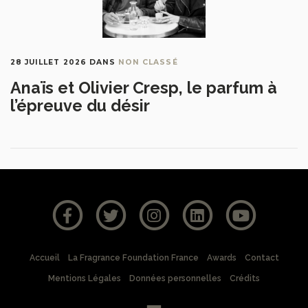
28 JUILLET 2026
DANS
NON CLASSÉ
Anaïs et Olivier Cresp, le parfum à
l’épreuve du désir
Accueil
La Fragrance Foundation France
Awards
Contact
Mentions Légales
Données personnelles
Crédits