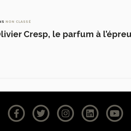
NS
NON CLASSÉ
livier Cresp, le parfum à l’épre