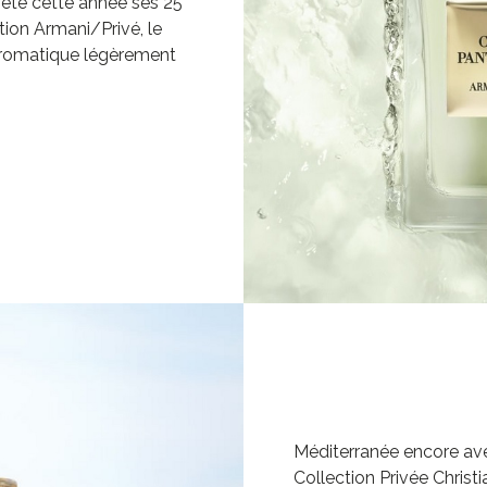
fête cette année ses 25
tion Armani/Privé, le
aromatique légèrement
Méditerranée encore av
Collection Privée Christia