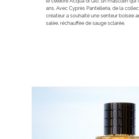
le célèbre Acqua di Giò, un masculin qui 
ans. Avec Cyprès Pantelleria, de la collec
créateur a souhaité une senteur boisée 
salée, réchauffée de sauge sclarée.