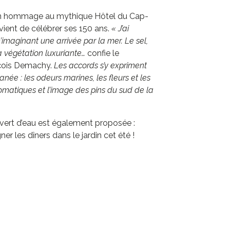
un hommage au mythique Hôtel du Cap-
vient de célébrer ses 150 ans.
« J’ai
aginant une arrivée par la mer. Le sel,
 la végétation luxuriante…
confie le
çois Demachy.
Les accords s’y expriment
née : les odeurs marines, les fleurs et les
omatiques et l’image des pins du sud de la
 vert d’eau est également proposée :
r les dîners dans le jardin cet été !