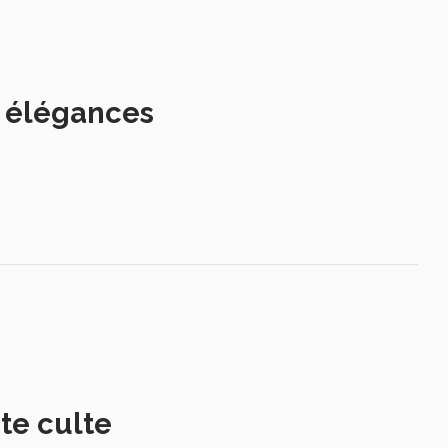
s élégances
te culte