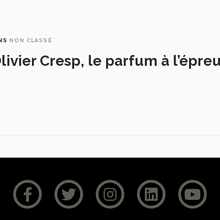
NS
NON CLASSÉ
livier Cresp, le parfum à l’épre