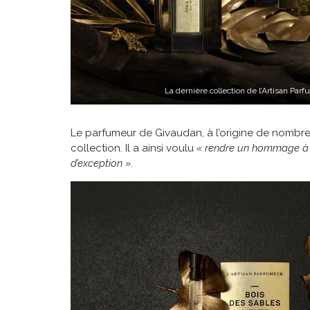
La dernière collection de l’Artisan Parf
Le parfumeur de Givaudan, à l’origine de nombre
collection. Il a ainsi voulu
« rendre un hommage à l
d’exception »
.