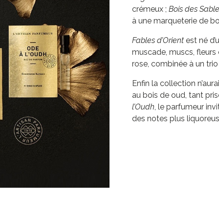
crémeux ;
Bois des Sabl
à une marqueterie de boi
Fables d’Orient
est né d’u
muscade, muscs, fleurs
rose, combinée à un trio 
Enfin la collection n’a
au bois de oud, tant pri
l’Oudh
, le parfumeur invi
des notes plus liquoreus