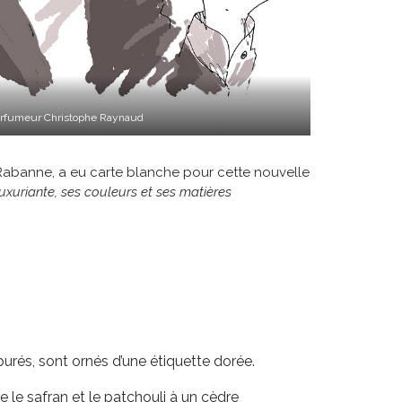
arfumeur Christophe Raynaud
 Rabanne, a eu carte blanche pour cette nouvelle
xuriante, ses couleurs et ses matières
purés, sont ornés d’une étiquette dorée.
 le safran et le patchouli à un cèdre