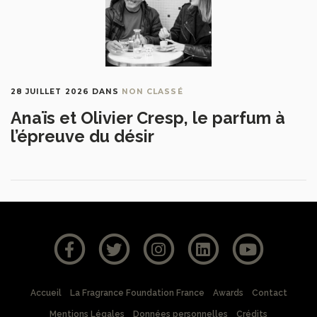
28 JUILLET 2026
DANS
NON CLASSÉ
Anaïs et Olivier Cresp, le parfum à
l’épreuve du désir
Accueil
La Fragrance Foundation France
Awards
Contact
Mentions Légales
Données personnelles
Crédits