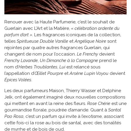
Renouer avec la Haute Parfumerie, c’est le souhait de
Guerlain avec L’Art et la Matière,
« célébration ardente du
parfum d’art »
. Les fragrances iconiques de la collection,
telles
Spiritueuse Double Vanille
et
Angélique Noire
sont
rejointes par quatre autres fragrances Guerlain, qui
changent de nom pour l’occasion.
Le Frenchy
devient
Frenchy Lavande
,
Un Dimanche à la Campagne
prend le
nom d’
Herbes Troublantes
,
Lui
est relancé sous
l’appellation d’
Œillet Pourpre
et
Arsène Lupin Voyou
devient
Épices Volées
.
Les deux parfumeurs Maison, Thierry Wasser et Delphine
Jelk, ont également imaginé deux nouvelles compositions
qui mettent en avant la reine des fleurs.
Rose Chérie
est une
gourmandise florale, poudrée d’amande. Quant à
Santal
Pao Rosa
, c’est un parfum qui invite à l’exotisme, associant
cette fois-ci la rose au bois de santal, avec des tonalités
de myrrhe et de bois de oud.