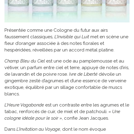
Présentée comme une Cologne du futur aux airs
faussement classiques,
L’Invisible qui Luit
met en scène une
fleur d’oranger associée à des notes florales et
hespéridées, réveillées par un accord métal platine.
Champ Bleu du Ciel
est une ode au pamplemousse et au
vétiver, un parfum entre ciel et terre, appuyé de notes d’iris,
de lavandin et de poivre rose.
Ivre de Liberté
dévoile un
gingembre zesté d’agrumes et d’une essence de verveine
exotique, équilibré par un sillage confortable de muscs
blancs.
L’Heure Vagabonde
est un contraste entre les agrumes et le
tabac, renforcés de cuir, de miel et de patchouli.
« Une
cologne idéale pour le soir »
, confie Jean Jacques.
Dans
L’Invitation au Voyage
, dont le nom évoque