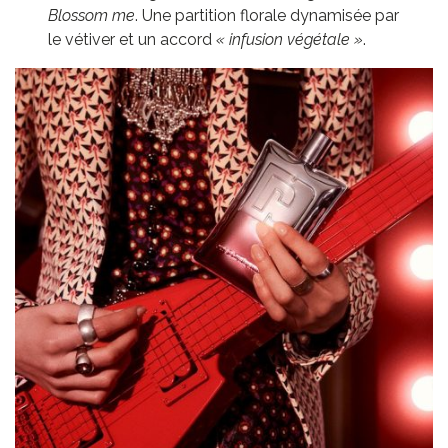
Blossom me
. Une partition florale dynamisée par
le vétiver et un accord
« infusion végétale »
.