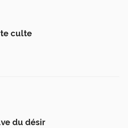
te culte
uve du désir