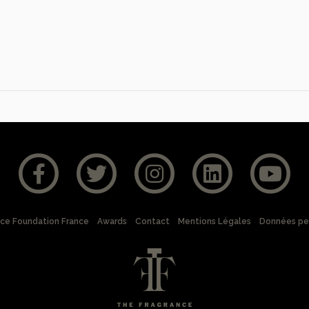
nce Foundation France
Awards
Contact
Mentions Légales
Données pe