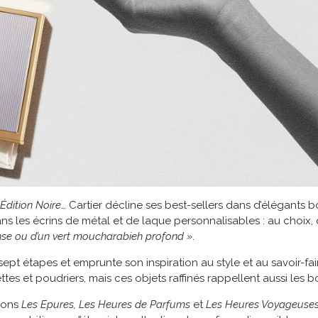
Édition Noire
… Cartier décline ses best-sellers dans d’élégants b
dans les écrins de métal et de laque personnalisables : au choi
ense ou d’un vert moucharabieh profond »
.
ept étapes et emprunte son inspiration au style et au savoir-fai
ttes et poudriers, mais ces objets raffinés rappellent aussi les boî
tions
Les Epures, Les Heures de Parfums
et
Les Heures Voyageuse