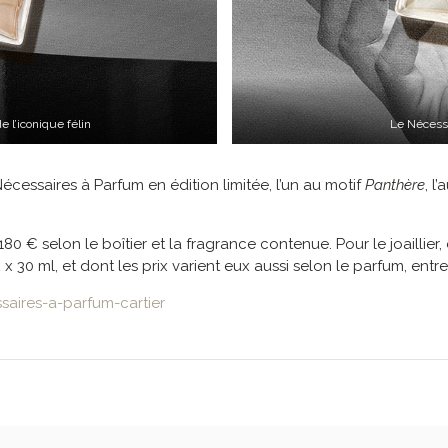
 l’iconique félin
Le Nécessa
écessaires à Parfum en édition limitée, l’un au motif
Panthère
, l’
0 € selon le boîtier et la fragrance contenue. Pour le joaillier,
30 ml, et dont les prix varient eux aussi selon le parfum, entre
saires-a-parfum-cartier