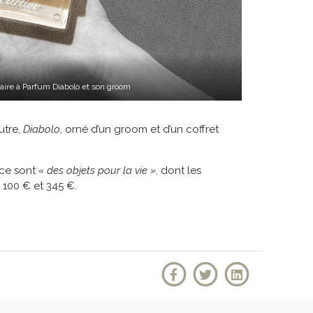
ire à Parfum Diabolo et son groom
autre,
Diabolo
, orné d’un groom et d’un coffret
 ce sont
« des objets pour la vie »
, dont les
 100 € et 345 €.