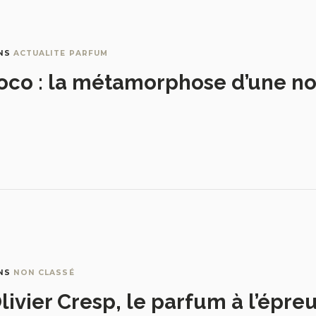
NS
ACTUALITE PARFUM
oco : la métamorphose d’une no
NS
NON CLASSÉ
livier Cresp, le parfum à l’épre