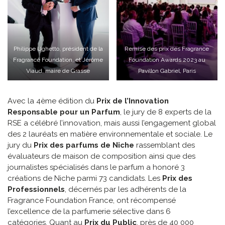
Philippe Ughetto, président de la
Remise des prix des Fragrance
Fragrance Foundation, et Jérôme
Foundation Awards 2023 au
Viaud, maire de Grasse
Pavillon Gabriel, Paris
Avec la 4ème édition du
Prix de l’Innovation
Responsable pour un Parfum
, le jury de 8 experts de la
RSE a célébré l’innovation, mais aussi l’engagement global
des 2 lauréats en matière environnementale et sociale. Le
jury du
Prix des parfums de Niche
rassemblant des
évaluateurs de maison de composition ainsi que des
journalistes spécialisés dans le parfum a honoré 3
créations de Niche parmi 73 candidats. Les
Prix des
Professionnels
, décernés par les adhérents de la
Fragrance Foundation France, ont récompensé
l’excellence de la parfumerie sélective dans 6
catégories. Quant au
Prix du Public
, près de 40 000