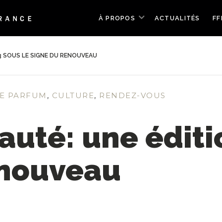
À PROPOS
ACTUALITÉS
FF
23 SOUS LE SIGNE DU RENOUVEAU
TE PARFUM
,
CULTURE
,
RENDEZ-VOUS
eauté: une édit
enouveau