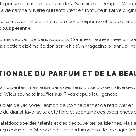
 été pensé comme l’équivalent de la Semaine du Design à Milan,
la démarche ouverte qui l’entourent en font une initiative origi
 sa mission initiale -mettre en scène l’expertise et la créativit
at plus pérenne.
 désormais autour de deux supports. Comme chaque année, un c
 cette treizième édition s’enrichit d’un magazine bi-annuel inti
ATIONALE DU PARFUM ET DE LA BE
rticipantes, mais aussi dans des lieux où se croisent diverses 
r Wiels souhaite insuffler aux Rives depuis leur genèse.
le biais de QR code, l’édition d’automne permet de retrouver e
de du digital favorise le côté libre et spontané des expériences
 kaléidoscope des talents et des découvertes parisiennes. Mais
çu comme un “shopping guide parfum & beauté” explique Wouter