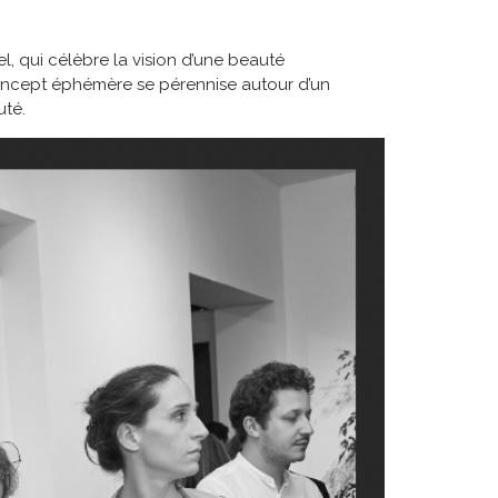
l, qui célèbre la vision d’une beauté
concept éphémère se pérennise autour d’un
uté.