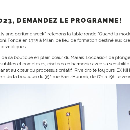
2023, DEMANDEZ LE PROGRAMME!
uty and perfume week”, retenons la table ronde “Quand la mode
oni. Fondé en 1935 à Milan, ce lieu de formation destiné aux cré
 cosmétiques.
s de sa boutique en plein cœur du Marais. L’occasion de plonge
tiles et complexes, ciselées en harmonie avec sa sensibilité à 
tisanat au cœur du processus créatif. Rive droite toujours, EX NI
u sein de la boutique du 352 rue Saint-Honoré, de 17h à 19h le ve