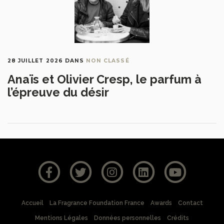
28 JUILLET 2026
DANS
NON CLASSÉ
Anaïs et Olivier Cresp, le parfum à
l’épreuve du désir
Accueil
La Fragrance Foundation France
Awards
Contact
Mentions Légales
Données personnelles
Crédits