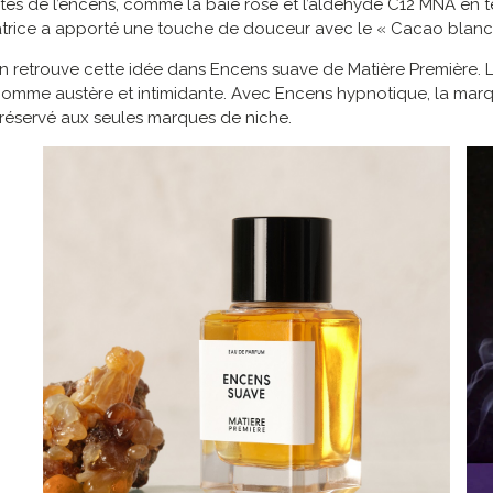
ntes de l’encens, comme la baie rose et l’aldéhyde C12 MNA en 
réatrice a apporté une touche de douceur avec le « Cacao blanc
etrouve cette idée dans Encens suave de Matière Première. Le 
comme austère et intimidante. Avec Encens hypnotique, la mar
 réservé aux seules marques de niche.