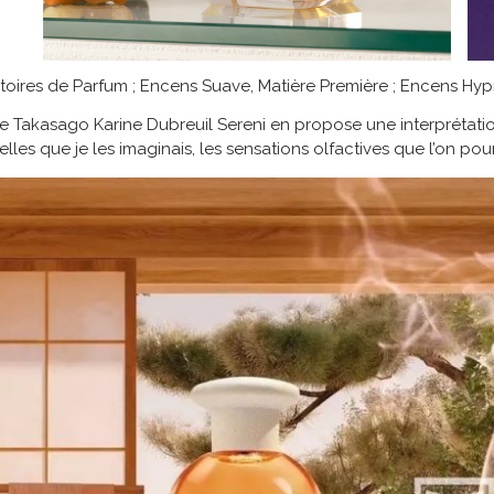
stoires de Parfum ; Encens Suave, Matière Première ; Encens Hy
 Takasago Karine Dubreuil Sereni en propose une interprétatio
 telles que je les imaginais, les sensations olfactives que l’on p