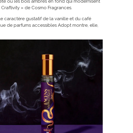
tête ou les bois ambrés en fond qui modernisent
 Craftivity » de Cosmo Fragrances.
caractère gustatif de la vanille et du café
que de parfums accessibles Adopt montre, elle,