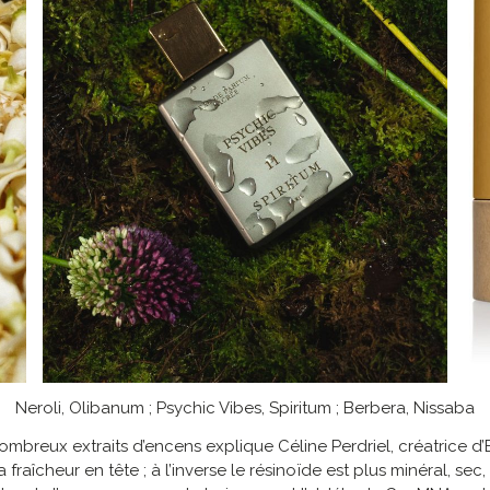
Neroli, Olibanum ; Psychic Vibes, Spiritum ; Berbera, Nissaba
mbreux extraits d’encens explique Céline Perdriel, créatrice d’E
 fraîcheur en tête ; à l’inverse le résinoïde est plus minéral, se