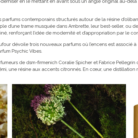
oderniser en le mettant en avant sous un angle original au-delà
es parfums contemporains structurés autour de la résine d’oliban*
xemple d’une trame musquée dans Ambrette, leur best-seller, ou 
é, renforçant l’idée de modernité et d’appropriation par le c
Dufour dévoile trois nouveaux parfums où l’encens est associ
arfum Psychic Vibes.
umeurs de dsm-firmenich Coralie Spicher et Fabrice Pellegrin on
émi, une résine aux accents citronnés. En cœur, une distillation