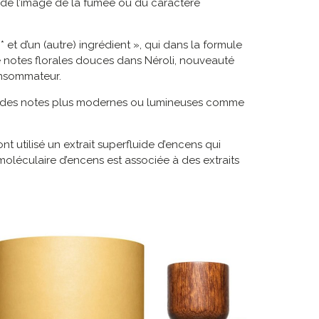
 de l’image de la fumée ou du caractère
 et d’un (autre) ingrédient », qui dans la formule
de notes florales douces dans Néroli, nouveauté
onsommateur.
é à des notes plus modernes ou lumineuses comme
t utilisé un extrait superfluide d’encens qui
 moléculaire d’encens est associée à des extraits