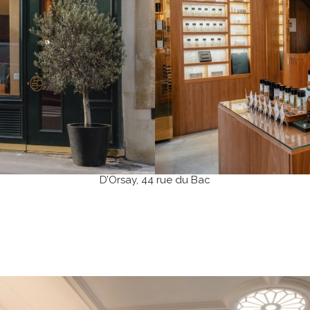
D’Orsay, 44 rue du Bac