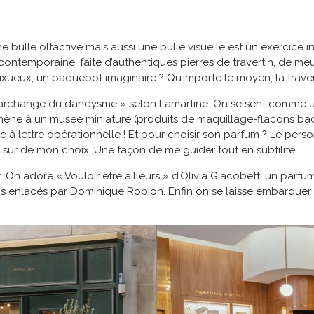
 bulle olfactive mais aussi une bulle visuelle est un exercice 
ntemporaine, faite d’authentiques pierres de travertin, de meu
 luxueux, un paquebot imaginaire ? Qu’importe le moyen, la trave
 « l’archange du dandysme » selon Lamartine. On se sent comme 
ve mène à un musée miniature (produits de maquillage-flacons b
à lettre opérationnelle ! Et pour choisir son parfum ? Le person
nt sur de mon choix. Une façon de me guider tout en subtilité.
On adore « Vouloir être ailleurs » d’Olivia Giacobetti un parfum d
rps enlacés par Dominique Ropion. Enfin on se laisse embarquer 