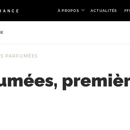
À PROPOS
ACTUALITÉS
FF
IE
ES PARFUMÉES
umées, premièr