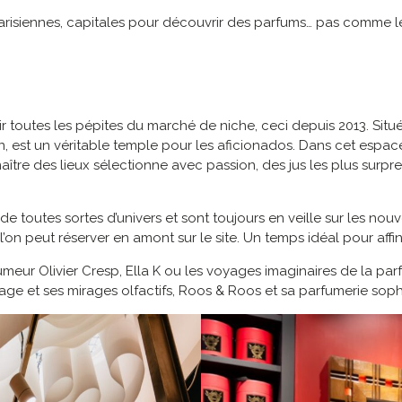
 parisiennes, capitales pour découvrir des parfums… pas comme le
r toutes les pépites du marché de niche, ceci depuis 2013. Situé
in, est un véritable temple pour les aficionados. Dans cet espace 
ître des lieux sélectionne avec passion, des jus les plus surpre
e toutes sortes d’univers et sont toujours en veille sur les nou
on peut réserver en amont sur le site. Un temps idéal pour affin
meur Olivier Cresp, Ella K ou les voyages imaginaires de la pa
e et ses mirages olfactifs, Roos & Roos et sa parfumerie sophi