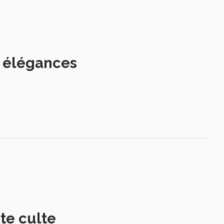
s élégances
te culte