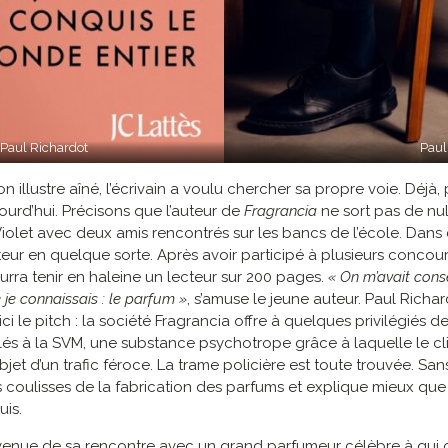
 Paul Richardot
Paul
 illustre aîné, l’écrivain a voulu chercher sa propre voie. Déjà,
ourd’hui. Précisons que l’auteur de
Fragrancia
ne sort pas de nul
iolet avec deux amis rencontrés sur les bancs de l’école. Dans cet
onteur en quelque sorte. Après avoir participé à plusieurs concours 
ourra tenir en haleine un lecteur sur 200 pages.
« On m’avait consei
e je connaissais : le parfum »
, s’amuse le jeune auteur. Paul Richar
le pitch : la société Fragrancia offre à quelques privilégiés d
uplés à la SVM, une substance psychotrope grâce à laquelle le c
bjet d’un trafic féroce. La trame policière est toute trouvée. Sa
es coulisses de la fabrication des parfums et explique mieux q
uis.
t venue de sa rencontre avec un grand parfumeur célèbre à qu