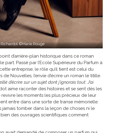
 Richardot ©Marie Rouge
 point d’arrière-plan historique dans ce roman
le part. Passé par l’Ecole Supérieure du Parfum à
te entreprise, le rôle qu’il tient est celui du
de Nouvelles, l’envie d’écrire un roman le titille.
llé d’écrire sur un sujet dont j’ignorais tout. J’ai
dot aime raconter des histoires et se sent dès les
e revivre les moments les plus précieux de leur
lient entre dans une sorte de transe mémorielle.
ns jamais tomber dans la leçon de choses ni le
ue bien des ouvrages scientifiques comment
i on avait demandé de composer un parfum qui