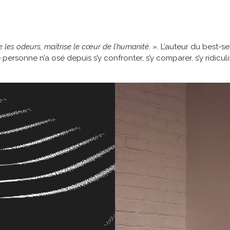
e les odeurs, maîtrise le cœur de l’humanité
. ». L’auteur du best-s
personne n’a osé depuis s’y confronter, s’y comparer, s’y ridiculise