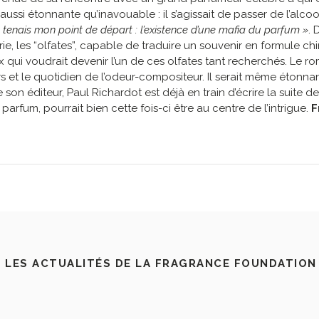
tait aussi étonnante qu’inavouable : il s’agissait de passer de l
 tenais mon point de départ : l’existence d’une mafia du parfum »
. 
e, les “olfates”, capable de traduire un souvenir en formule ch
x qui voudrait devenir l’un de ces olfates tant recherchés. Le 
s et le quotidien de l’odeur-compositeur. Il serait même étonn
on éditeur, Paul Richardot est déjà en train d’écrire la suite d
arfum, pourrait bien cette fois-ci être au centre de l’intrigue.
F
 LES ACTUALITÉS DE LA FRAGRANCE FOUNDATION