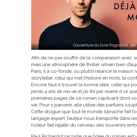
Couverture du livre
Fragrancia
, par
Afin de ne pas souffrir de la comparaison avec son
mais une atmosphère de thriller urbain bien d’auj
Paris, il a co-fondé, ou plutôt relancé la maison V
storyteller, celui qui met l’histoire en mots, le c
Encore faut-il trouver la bonne idée, celle qui p
perdu 4 ans de ma vie et j’ai fini par revenir à ce qu
premières pages de ce roman captivant dont voici 
vie. Pour y parvenir, elle utilise des parfums co
Cette drogue que tout le monde s’arrache fait l’o
langage expert, l’auteur nous transporte dans l
l’odeur fait rejaillir du cerveau des souvenirs enfo
Paul Richardot raconte que l’idée du roman es