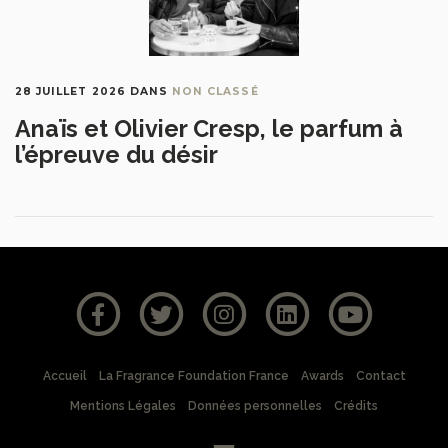
28 JUILLET 2026
DANS
NON CLASSÉ
Anaïs et Olivier Cresp, le parfum à
l’épreuve du désir
Accueil
La Fragrance Foundation France
Awards
Contact
Mentions Légales
Données personnelles
Crédits