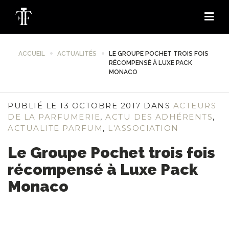
ACCUEIL
ACTUALITÉS
LE GROUPE POCHET TROIS FOIS
RÉCOMPENSÉ À LUXE PACK
MONACO
PUBLIÉ LE 13 OCTOBRE 2017 DANS
ACTEURS
DE LA PARFUMERIE
,
ACTU DES ADHÉRENTS
,
ACTUALITE PARFUM
,
L'ASSOCIATION
Le Groupe Pochet trois fois
récompensé à Luxe Pack
Monaco