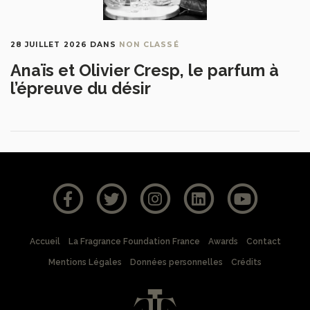
28 JUILLET 2026
DANS
NON CLASSÉ
Anaïs et Olivier Cresp, le parfum à
l’épreuve du désir
Accueil
La Fragrance Foundation France
Awards
Contact
Mentions Légales
Données personnelles
Crédits