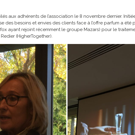
ilés aux adhérents de l’association le 8 novembre dernier. Initi
se des besoins et envies des clients face à l’offre parfum a été
ttafox ayant rejoint récemment le groupe Mazars) pour le traite
 Redier (HigherTogether).