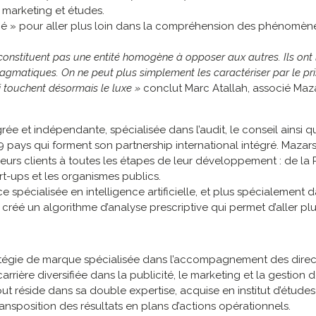
n marketing et études.
urné » pour aller plus loin dans la compréhension des phénomè
 constituent pas une entité homogène à opposer aux autres. Ils ont 
ragmatiques. On ne peut plus simplement les caractériser par le p
 touchent désormais le luxe »
conclut Marc Atallah, associé Maz
grée et indépendante, spécialisée dans l’audit, le conseil ainsi q
79 pays qui forment son partnership international intégré. Mazar
eurs clients à toutes les étapes de leur développement : de l
art-ups et les organismes publics.
e spécialisée en intelligence artificielle, et plus spécialemen
créé un algorithme d’analyse prescriptive qui permet d’aller 
atégie de marque spécialisée dans l’accompagnement des direc
carrière diversifiée dans la publicité, le marketing et la gestio
 réside dans sa double expertise, acquise en institut d’études e
 transposition des résultats en plans d’actions opérationnels.