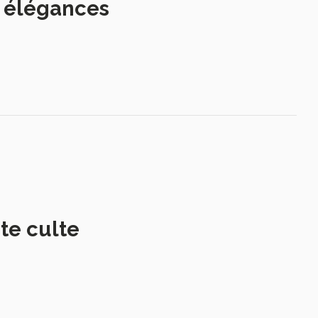
s élégances
te culte