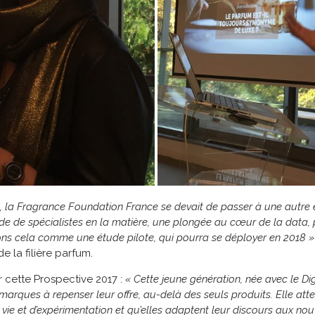
, la Fragrance Foundation France se devait de passer à une autre 
l’aide de spécialistes en la matière, une plongée au cœur de la data,
ons cela comme une étude pilote, qui pourra se déployer en 2018 »
e la filière parfum.
r cette Prospective 2017 :
« Cette jeune génération, née avec le Di
marques à repenser leur offre, au-delà des seuls produits. Elle at
ie et d’expérimentation et qu’elles adaptent leur discours aux nou