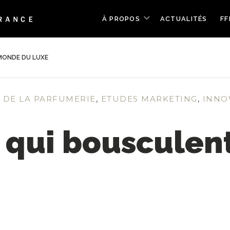
À PROPOS
ACTUALITÉS
FF
 MONDE DU LUXE
 DE LA PARFUMERIE
,
ETUDES MARKETING
,
INNO
s qui bousculen