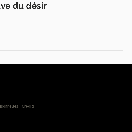
uve du désir
rsonnelles
Crédits