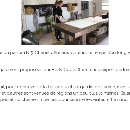
 du parfum N°5, Chanel offre aux visiteurs, le temps d’un long 
galement proposées par Betty Codet (formatrice expert parfums
ail, pour concevoir « la bastide » et son jardin de 200m2, mais s
re et d’autres sont venues de régions un peu plus lointaines. Q
r spécial, fraichement cueillies pour séduire les visiteurs. Le sou