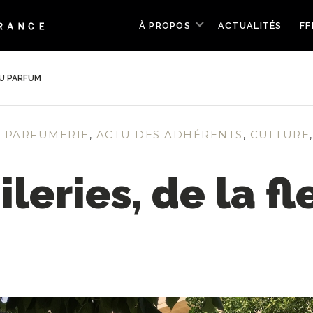
À PROPOS
ACTUALITÉS
FF
AU PARFUM
A PARFUMERIE
,
ACTU DES ADHÉRENTS
,
CULTURE
leries, de la f