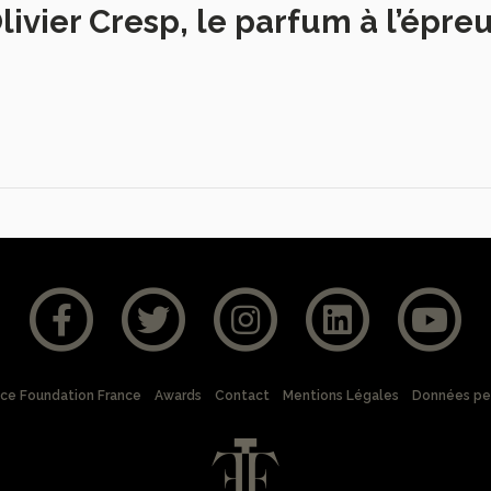
livier Cresp, le parfum à l’épre
nce Foundation France
Awards
Contact
Mentions Légales
Données pe