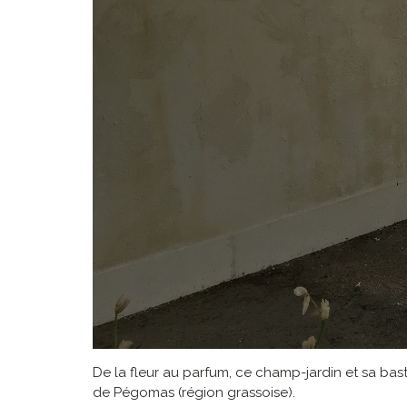
De la fleur au parfum, ce champ-jardin et sa bas
de Pégomas (région grassoise).