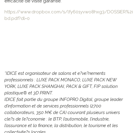
efficacité de visite garantie.
https://www.dropbox.com/s/lfy601yvwo8hxg3/DOSSIER
bd.pdf?dl=0
*IDICE est organisateur de salons et e?ve?nements
professionnels : LUXE PACK MONACO, LUXE PACK NEW
YORK, LUXE PACK SHANGHAI, PACK & GIFT, FIP solution
plastique® et 3D PRINT.
IDICE fait partie du groupe INFOPRO Digital, groupe leader
d’information et de services professionnels (2700
collaborateurs, 350 M€ de CA) couvrant plusieurs univers
cle?s de l’e?conomie : le BTP, l’automobile, l’industrie,
l’assurance et la finance, la distribution, le tourisme et les
collectivite?s locales.