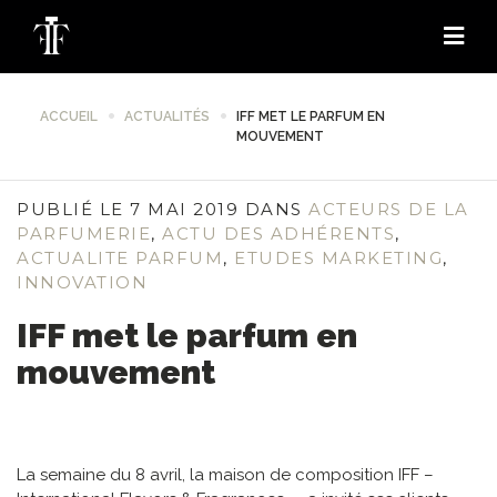
ACCUEIL
ACTUALITÉS
IFF MET LE PARFUM EN
MOUVEMENT
PUBLIÉ LE 7 MAI 2019 DANS
ACTEURS DE LA
PARFUMERIE
,
ACTU DES ADHÉRENTS
,
ACTUALITE PARFUM
,
ETUDES MARKETING
,
INNOVATION
IFF met le parfum en
mouvement
La semaine du 8 avril, la maison de composition IFF –