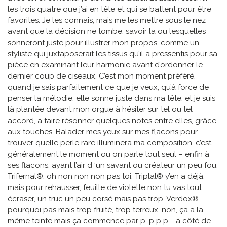
les trois quatre que j’ai en tête et qui se battent pour être
favorites. Je les connais, mais me les mettre sous le nez
avant que la décision ne tombe, savoir la ou lesquelles
sonneront juste pour illustrer mon propos, comme un
styliste qui juxtaposerait les tissus qu’il a pressentis pour sa
pièce en examinant leur harmonie avant d’ordonner le
dernier coup de ciseaux. C’est mon moment préféré,
quand je sais parfaitement ce que je veux, qu’à force de
penser la mélodie, elle sonne juste dans ma tête, et je suis
là plantée devant mon orgue à hésiter sur tel ou tel
accord, à faire résonner quelques notes entre elles, grâce
aux touches. Balader mes yeux sur mes flacons pour
trouver quelle perle rare illuminera ma composition, c’est
généralement le moment ou on parle tout seul – enfin à
ses flacons, ayant l’air d ‘un savant ou créateur un peu fou.
Trifernal®, oh non non non pas toi, Triplal® y’en a déjà,
mais pour rehausser, feuille de violette non tu vas tout
écraser, un truc un peu corsé mais pas trop, Verdox®
pourquoi pas mais trop fruité, trop terreux, non, ça a la
même teinte mais ça commence par p, p p p … à côté de