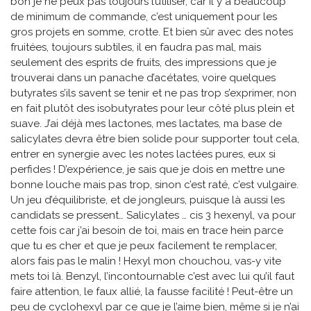
bon je ne peux pas toujours l’utiliser, car il y a beaucoup
de minimum de commande, c’est uniquement pour les
gros projets en somme, crotte. Et bien sûr avec des notes
fruitées, toujours subtiles, il en faudra pas mal, mais
seulement des esprits de fruits, des impressions que je
trouverai dans un panache d’acétates, voire quelques
butyrates s’ils savent se tenir et ne pas trop s’exprimer, non
en fait plutôt des isobutyrates pour leur côté plus plein et
suave. J’ai déjà mes lactones, mes lactates, ma base de
salicylates devra être bien solide pour supporter tout cela,
entrer en synergie avec les notes lactées pures, eux si
perfides ! D’expérience, je sais que je dois en mettre une
bonne louche mais pas trop, sinon c’est raté, c’est vulgaire.
Un jeu d’équilibriste, et de jongleurs, puisque là aussi les
candidats se pressent… Salicylates … cis 3 hexenyl, va pour
cette fois car j’ai besoin de toi, mais en trace hein parce
que tu es cher et que je peux facilement te remplacer,
alors fais pas le malin ! Hexyl mon chouchou, vas-y vite
mets toi là. Benzyl, l’incontournable c’est avec lui qu’il faut
faire attention, le faux allié, la fausse facilité ! Peut-être un
peu de cyclohexyl par ce que je l’aime bien, même si je n’ai