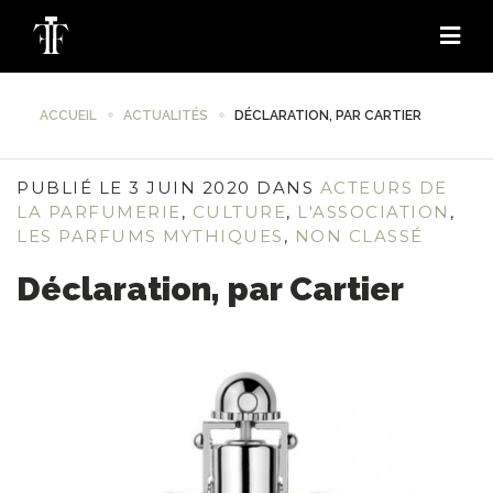
ACCUEIL
ACTUALITÉS
DÉCLARATION, PAR CARTIER
PUBLIÉ LE 3 JUIN 2020 DANS
ACTEURS DE
LA PARFUMERIE
,
CULTURE
,
L'ASSOCIATION
,
LES PARFUMS MYTHIQUES
,
NON CLASSÉ
Déclaration, par Cartier