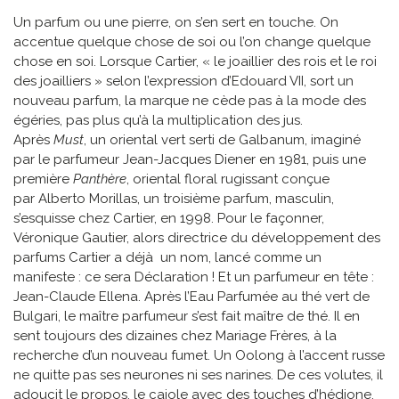
Un parfum ou une pierre, on s’en sert en touche. On
accentue quelque chose de soi ou l’on change quelque
chose en soi. Lorsque Cartier, « le joaillier des rois et le roi
des joailliers » selon l’expression d’Edouard VII, sort un
nouveau parfum, la marque ne cède pas à la mode des
égéries, pas plus qu’à la multiplication des jus.
Après
Must
, un oriental vert serti de Galbanum, imaginé
par le parfumeur Jean-Jacques Diener en 1981, puis une
première
Panthère
, oriental floral rugissant conçue
par Alberto Morillas, un troisième parfum, masculin,
s’esquisse chez Cartier, en 1998. Pour le façonner,
Véronique Gautier, alors directrice du développement des
parfums Cartier a déjà un nom, lancé comme un
manifeste : ce sera Déclaration ! Et un parfumeur en tête :
Jean-Claude Ellena. Après l’Eau Parfumée au thé vert de
Bulgari, le maître parfumeur s’est fait maître de thé. Il en
sent toujours des dizaines chez Mariage Frères, à la
recherche d’un nouveau fumet. Un Oolong à l’accent russe
ne quitte pas ses neurones ni ses narines. De ces volutes, il
adoucit le propos, le cajole avec des touches d’hédione,