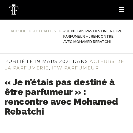
ACCUEIL
ACTUALITÉS
« JE N’ÉTAIS PAS DESTINÉ À ÊTRE
PARFUMEUR » : RENCONTRE
AVEC MOHAMED REBATCHI
PUBLIÉ LE 19 MARS 2021 DANS
ACTEURS DE
LA PARFUMERIE
,
ITW PARFUMEUR
« Je n’étais pas destiné à
être parfumeur » :
rencontre avec Mohamed
Rebatchi