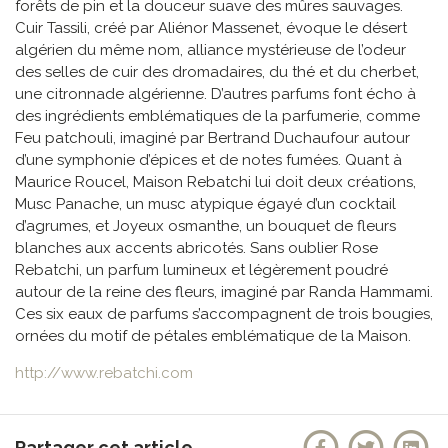
forêts de pin et la douceur suave des mûres sauvages.
Cuir Tassili, créé par Aliénor Massenet, évoque le désert
algérien du même nom, alliance mystérieuse de l’odeur
des selles de cuir des dromadaires, du thé et du cherbet,
une citronnade algérienne. D’autres parfums font écho à
des ingrédients emblématiques de la parfumerie, comme
Feu patchouli, imaginé par Bertrand Duchaufour autour
d’une symphonie d’épices et de notes fumées. Quant à
Maurice Roucel, Maison Rebatchi lui doit deux créations,
Musc Panache, un musc atypique égayé d’un cocktail
d’agrumes, et Joyeux osmanthe, un bouquet de fleurs
blanches aux accents abricotés. Sans oublier Rose
Rebatchi, un parfum lumineux et légèrement poudré
autour de la reine des fleurs, imaginé par Randa Hammami.
Ces six eaux de parfums s’accompagnent de trois bougies,
ornées du motif de pétales emblématique de la Maison.
http://www.rebatchi.com
Partager cet article