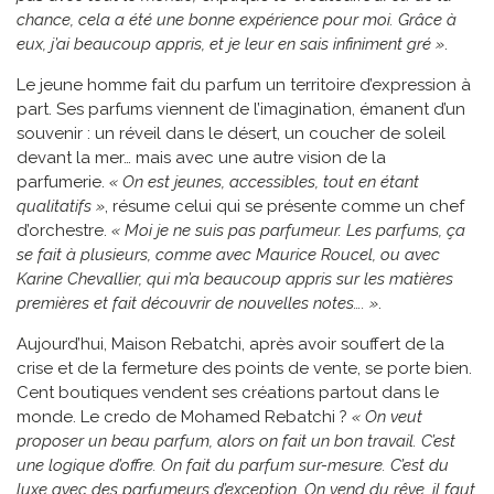
chance, cela a été une bonne expérience pour moi. Grâce à
eux, j’ai beaucoup appris, et je leur en sais infiniment gré »
.
Le jeune homme fait du parfum un territoire d’expression à
part. Ses parfums viennent de l’imagination, émanent d’un
souvenir : un réveil dans le désert, un coucher de soleil
devant la mer… mais avec une autre vision de la
parfumerie.
« On est jeunes, accessibles, tout en étant
qualitatifs »
, résume celui qui se présente comme un chef
d’orchestre.
« Moi je ne suis pas parfumeur. Les parfums, ça
se fait à plusieurs, comme avec Maurice Roucel, ou avec
Karine Chevallier, qui m’a beaucoup appris sur les matières
premières et fait découvrir de nouvelles notes…. »
.
Aujourd’hui, Maison Rebatchi, après avoir souffert de la
crise et de la fermeture des points de vente, se porte bien.
Cent boutiques vendent ses créations partout dans le
monde. Le credo de Mohamed Rebatchi ?
« On veut
proposer un beau parfum, alors on fait un bon travail. C’est
une logique d’offre. On fait du parfum sur-mesure. C’est du
luxe avec des parfumeurs d’exception. On vend du rêve, il faut