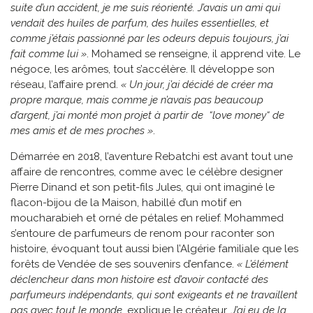
suite d’un accident, je me suis réorienté. J’avais un ami qui
vendait des huiles de parfum, des huiles essentielles, et
comme j’étais passionné par les odeurs depuis toujours, j’ai
fait comme lui »
. Mohamed se renseigne, il apprend vite. Le
négoce, les arômes, tout s’accélère. Il développe son
réseau, l’affaire prend.
« Un jour, j’ai décidé de créer ma
propre marque, mais comme je n’avais pas beaucoup
d’argent, j’ai monté mon projet à partir de “love money“ de
mes amis et de mes proches »
.
Démarrée en 2018, l’aventure Rebatchi est avant tout une
affaire de rencontres, comme avec le célèbre designer
Pierre Dinand et son petit-fils Jules, qui ont imaginé le
flacon-bijou de la Maison, habillé d’un motif en
moucharabieh et orné de pétales en relief. Mohammed
s’entoure de parfumeurs de renom pour raconter son
histoire, évoquant tout aussi bien l’Algérie familiale que les
forêts de Vendée de ses souvenirs d’enfance.
« L’élément
déclencheur dans mon histoire est d’avoir contacté des
parfumeurs indépendants, qui sont exigeants et ne travaillent
pas avec tout le monde,
explique le créateur.
J’ai eu de la