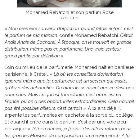
Mohamed Rebatchi et son parfum Rose
Rebatchi
« Mon première souvenir d’olfaction, quand j’étais enfant, c’est
le parfum de ma maman,
confie Mohamed Rebatchi.
C’était
Anaïs Anaïs de Cacharel. À l’époque, on le trouvait en grande
distribution, même pas en parfumerie. Une vraie senteur
grand public par définition »
.
Loin du milieu de la parfumerie, Mohamed naît en banlieue
parisienne, à Créteil.
« Là où les conseillers d’orientation
ignorent même que la parfumerie est un secteur qui existe,
qu’il y a des débouchés. Ou alors ils se disent que ce n’est pas
pour nous. Mais ce qui est formidable, c’est qu’on est en
France, où on a des opportunités extraordinaires. Cela n’aurait
pas été possible ailleurs, c’est certain »
. À 12 ans déjà, il
arpente les parfumeries en cachette à la sortie du collège.
Et quand il entre dans le parfum, c’est par une voie peu
classique.
« J’étais coursier, je faisais des allers-retours pour
les grandes Maisons de composition comme Firmenich. À la