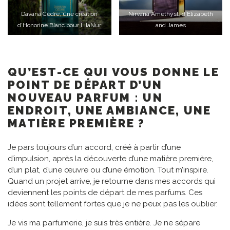
Davana Cèdre, une création
Nirvana Amethyst, d’Elizabeth
d’Honorine Blanc pour LilaNur
and James
QU’EST-CE QUI VOUS DONNE LE
POINT DE DÉPART D’UN
NOUVEAU PARFUM : UN
ENDROIT, UNE AMBIANCE, UNE
MATIÈRE PREMIÈRE ?
Je pars toujours d’un accord, créé à partir d’une
d’impulsion, après la découverte d’une matière première,
d’un plat, d’une œuvre ou d’une émotion. Tout m’inspire.
Quand un projet arrive, je retourne dans mes accords qui
deviennent les points de départ de mes parfums. Ces
idées sont tellement fortes que je ne peux pas les oublier.
Je vis ma parfumerie, je suis très entière. Je ne sépare