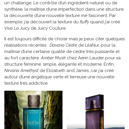
un challenge. Le contrôle d’un ingrédient naturel ou de
synthèse, la maîtrise d’une imperfection dans une structure,
la découverte d’une nouvelle texture me fascinent. Par
exemple, j’ai découvert la texture du
fluffy
quand j’ai créé
Viva La Juicy
de Juicy Couture.
Il est toujours difficile de choisir mais je peux citer quelques
réalisations récentes :
Davana Cèdre
de LilaNur, pour la
maîtrise d’une certaine qualité de cèdre très puissante et
au fort caractère.
Amber Musk
chez Aerin Lauder pour sa
structure féminine, simple, élégante et moderne. Enfin,
Nirvana Amethyst
de Elizabeth and James, car j’ai créé
autour d’une angélique verte et terreuse une nouvelle
texture très addictive.