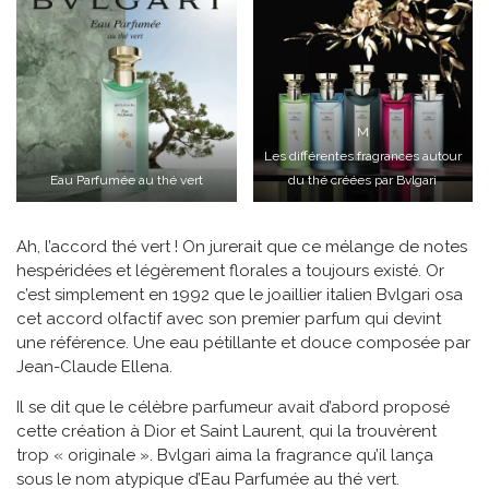
M
Les différentes fragrances autour
Eau Parfumée au thé vert
du thé créées par Bvlgari
Ah, l’accord thé vert ! On jurerait que ce mélange de notes
hespéridées et légèrement florales a toujours existé. Or
c’est simplement en 1992 que le joaillier italien Bvlgari osa
cet accord olfactif avec son premier parfum qui devint
une référence. Une eau pétillante et douce composée par
Jean-Claude Ellena.
Il se dit que le célèbre parfumeur avait d’abord proposé
cette création à Dior et Saint Laurent, qui la trouvèrent
trop « originale ». Bvlgari aima la fragrance qu’il lança
sous le nom atypique d’Eau Parfumée au thé vert.