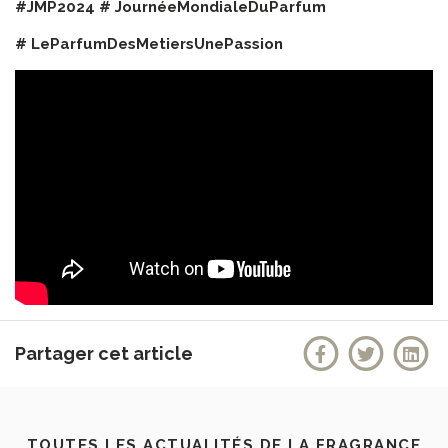
#JMP2024 # JournéeMondialeDuParfum
# LeParfumDesMetiersUnePassion
Partager cet article
TOUTES LES ACTUALITÉS DE LA FRAGRANCE