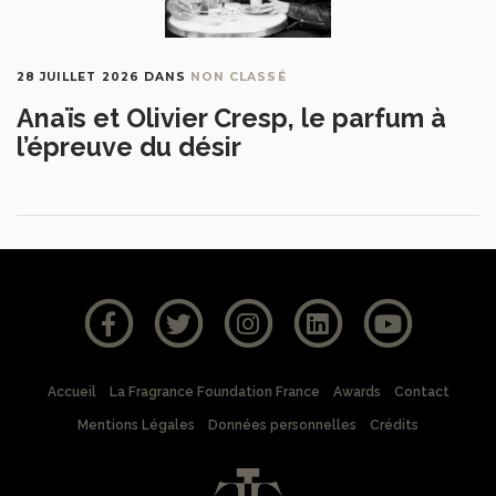
28 JUILLET 2026
DANS
NON CLASSÉ
Anaïs et Olivier Cresp, le parfum à
l’épreuve du désir
Accueil
La Fragrance Foundation France
Awards
Contact
Mentions Légales
Données personnelles
Crédits