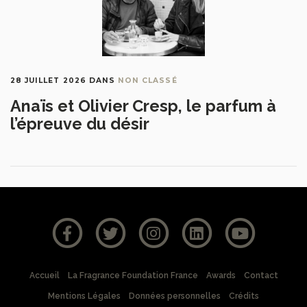
28 JUILLET 2026
DANS
NON CLASSÉ
Anaïs et Olivier Cresp, le parfum à
l’épreuve du désir
Accueil
La Fragrance Foundation France
Awards
Contact
Mentions Légales
Données personnelles
Crédits