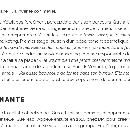
e : il a inventé son métier.
e n’était pas forcément perceptible dans son parcours. Qu’y a-t-
ar Stéphane Demaison, ingénieur chimiste de formation s’étai
ait comprendre qu’il fait fausse route.
« J’avais saisi que la soli
le marketing. Premier stage au sein d’un département cosmétique
rir le monde merveilleux des matières premières de façon tout à fait
contacté pour rejoindre un service marketing comme responsable 
à fait à sa place : «
Je voyais bien que j’étais chef d’orchestre m
a connaissance de la parfumeuse Annick Menardo, à qui l’on doit
 jamais.
« J’ai passé beaucoup de temps dans son bureau. Elle me fa
 fait plus aucun doute : c’est le développement de parfum qui l
INANTE
re la cellule olfactive de l’Oréal. Il fait ses gammes et apprend
entielle : Sue Nabi. Appelé ensuite en 2016 chez BPI, pour créer 
 qu’il mettra bientôt au service d’un autre groupe. Sue Nabi, no