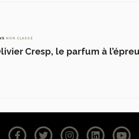
NS
NON CLASSÉ
livier Cresp, le parfum à l’épre