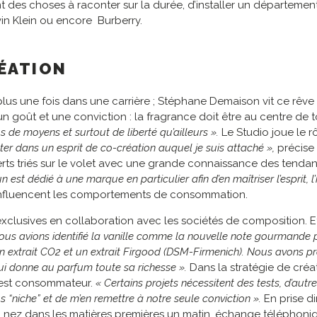
nt des choses à raconter sur la durée, d’installer un département
in Klein ou encore Burberry.
ÉATION
 plus une fois dans une carrière ; Stéphane Demaison vit ce rêve 
t un goût et une conviction : la fragrance doit être au centre de
 de moyens et surtout de liberté qu’ailleurs ».
Le Studio joue le rô
er dans un esprit de co-création auquel je suis attaché »,
précise
erts triés sur le volet avec une grande connaissance des tenda
t dédié à une marque en particulier afin d’en maîtriser l’esprit, l’h
influencent les comportements de consommation.
exclusives en collaboration avec les sociétés de composition. E
ous avions identifié la vanille comme la nouvelle note gourmande 
, un extrait CO2 et un extrait Firgood (DSM-Firmenich). Nous avons 
ui donne au parfum toute sa richesse ».
Dans la stratégie de créat
test consommateur.
« Certains projets nécessitent des tests, d’aut
s “niche” et de m’en remettre à notre seule conviction ».
En prise di
our : nez dans les matières premières un matin, échange téléphon