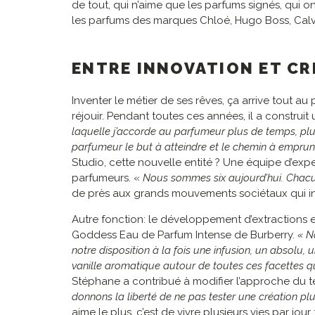
de tout, qui n’aime que les parfums signés, qui o
les parfums des marques Chloé, Hugo Boss, Calv
ENTRE INNOVATION ET CR
Inventer le métier de ses rêves, ça arrive tout au
réjouir. Pendant toutes ces années, il a construi
laquelle j’accorde au parfumeur plus de temps, plus
parfumeur le but à atteindre et le chemin à emprunt
Studio, cette nouvelle entité ? Une équipe d’exp
parfumeurs. «
Nous sommes six aujourd’hui. Chacun es
de près aux grands mouvements sociétaux qui 
Autre fonction: le développement d’extractions 
Goddess Eau de Parfum Intense de Burberry.
« N
notre disposition à la fois une infusion, un absolu
vanille aromatique autour de toutes ces facettes q
Stéphane a contribué à modifier l’approche du 
donnons la liberté de ne pas tester une création plu
aime le plus, c’est de vivre plusieurs vies par j