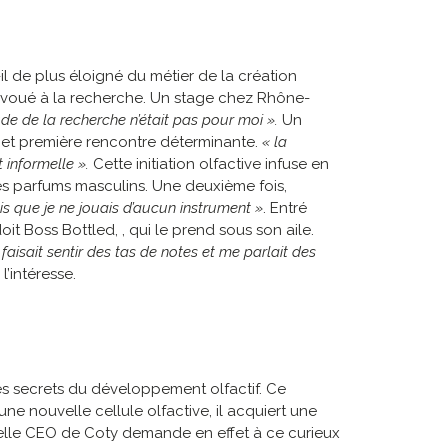
il de plus éloigné du métier de la création
t voué à la recherche. Un stage chez Rhône-
tude de la recherche n’était pas pour moi ».
Un
, et première rencontre déterminante.
« la
 informelle ».
Cette initiation olfactive infuse en
des parfums masculins. Une deuxième fois,
ais que je ne jouais d’aucun instrument »
. Entré
 Boss Bottled, , qui le prend sous son aile.
isait sentir des tas de notes et me parlait des
’intéresse.
 les secrets du développement olfactif. Ce
une nouvelle cellule olfactive, il acquiert une
uvelle CEO de Coty demande en effet à ce curieux