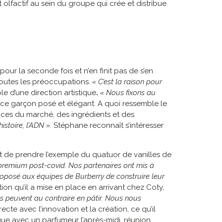
 olfactif au sein du groupe qui crée et distribue
pour la seconde fois et n’en finit pas de s’en
 toutes les préoccupations.
« C’est la raison pour
le d’une direction artistique
.
« Nous fixons au
 ce garçon posé et élégant
.
A quoi ressemble le
nces du marché, des ingrédients et des
istoire, l’ADN ».
Stéphane reconnaît s’intéresser
t de prendre l’exemple du quatuor de vanilles de
premium post-covid. Nos partenaires ont mis à
proposé aux équipes de Burberry de construire leur
ion qu’il a mise en place en arrivant chez Coty,
res peuvent au contraire en pâtir. Nous nous
recte avec l’innovation et la création, ce qu’il
ique avec un parfumeur l’après-midi, réunion