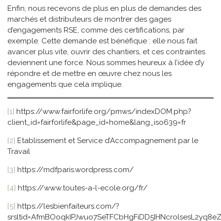
Enfin, nous recevons de plus en plus de demandes des
marchés et distributeurs de montrer des gages
d’engagements RSE, comme des certifications, par
exemple. Cette demande est bénéfique : elle nous fait
avancer plus vite, ouvrir des chantiers, et ces contraintes
deviennent une force. Nous sommes heureux à l’idée d’y
répondre et de mettre en œuvre chez nous les
engagements que cela implique.
[1]
https://www.fairforlife.org/pmws/indexDOM.php?
client_id=fairforlife&page_id=home&lang_iso639=fr
[2]
Etablissement et Service d’Accompagnement par le
Travail
[3]
https://mdfparis.wordpress.com/
[4]
https://www.toutes-a-l-ecole.org/fr/
[5]
https://lesbienfaiteurs.com/?
srsltid=AfmBOoqkIPJwuo7SeTFCbHgFiDD5IHNcrolsesL2yq8